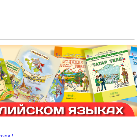
тями !