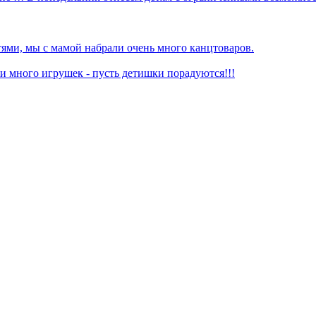
ями, мы с мамой набрали очень много канцтоваров.
 много игрушек - пусть детишки порадуются!!!