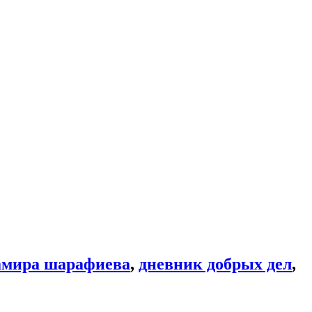
амира шарафиева
,
дневник добрых дел
,