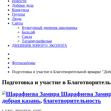
Новости
Добрые дела
Конкурсы
Группы
Люди
Сайты
Культурный дневник школьника
Бала.рф
Сакла
Татармультфильм
ДНЕВНИК ЮНОГО ЭКОЛОГА
Фотоальбомы
Подготовка и участие в Благотворительной ярмарке "Доб
Подготовка и участие в Благотворител
Шарафиева Зами
добрая казань
,
благотворительность