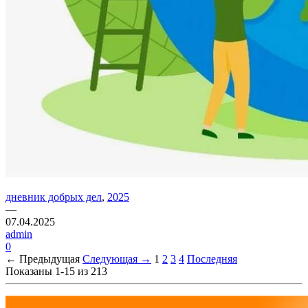
дневник добрых дел
,
2025
—
07.04.2025
admin
0
← Предыдущая
Следующая →
1
2
3
4
Последняя
Показаны 1-15 из 213