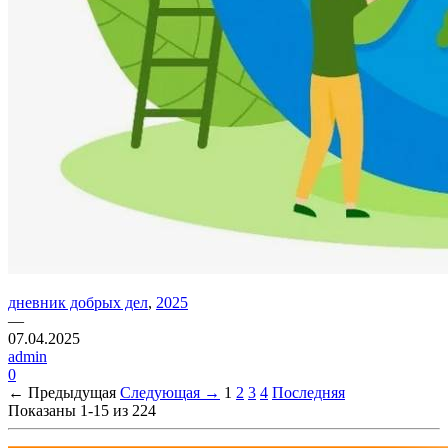
дневник добрых дел
,
2025
—
07.04.2025
admin
0
← Предыдущая
Следующая →
1
2
3
4
Последняя
Показаны 1-15 из 224