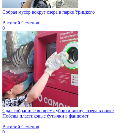
Собрал мусор вокруг озера в парке Урицкого
—
Василий Семенов
0
Сдал собранные во время уборки вокруг озера в парке
Победы пластиковые бутылки в фандомат
—
Василий Семенов
0