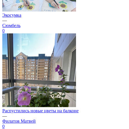
Экосумка
—
Сюмбель
0
Распустились новые цветы на балконе
—
Филатов Матвей
0