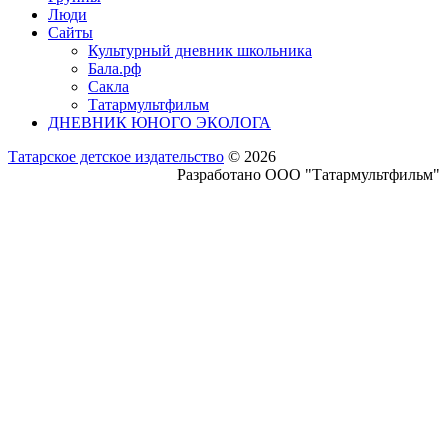
Люди
Сайты
Культурный дневник школьника
Бала.рф
Сакла
Татармультфильм
ДНЕВНИК ЮНОГО ЭКОЛОГА
Татарское детское издательство
© 2026
Разработано ООО "Татармультфильм"