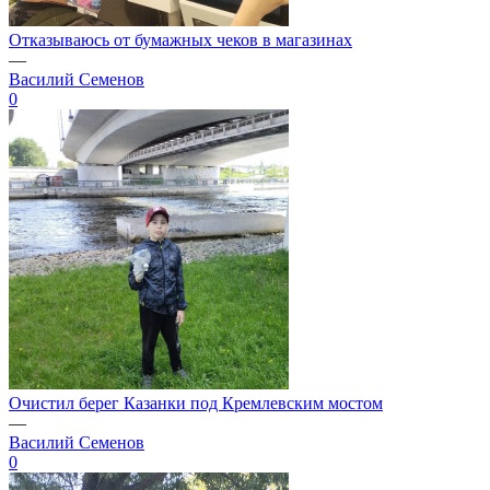
Отказываюсь от бумажных чеков в магазинах
—
Василий Семенов
0
Очистил берег Казанки под Кремлевским мостом
—
Василий Семенов
0