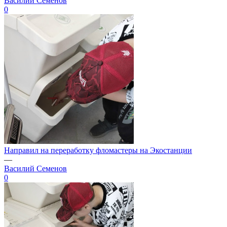
Василий Семенов
0
Направил на переработку фломастеры на Экостанции
—
Василий Семенов
0