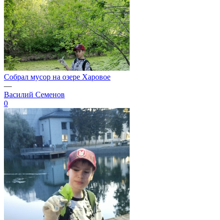
Собрал мусор на озере Харовое
—
Василий Семенов
0