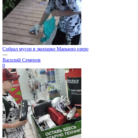
Собрал мусор в экопарке Марьино озеро
—
Василий Семенов
0