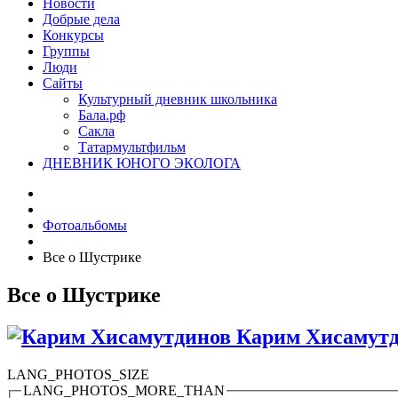
Новости
Добрые дела
Конкурсы
Группы
Люди
Сайты
Культурный дневник школьника
Бала.рф
Сакла
Татармультфильм
ДНЕВНИК ЮНОГО ЭКОЛОГА
Фотоальбомы
Все о Шустрике
Все о Шустрике
Карим Хисамут
LANG_PHOTOS_SIZE
LANG_PHOTOS_MORE_THAN