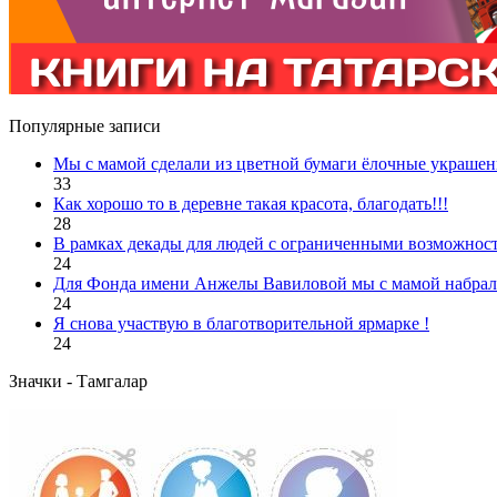
Популярные записи
Мы с мамой сделали из цветной бумаги ёлочные украшен
33
Как хорошо то в деревне такая красота, благодать!!!
28
В рамках декады для людей с ограниченными возможност
24
Для Фонда имени Анжелы Вавиловой мы с мамой набрали
24
Я снова участвую в благотворительной ярмарке !
24
Значки - Тамгалар