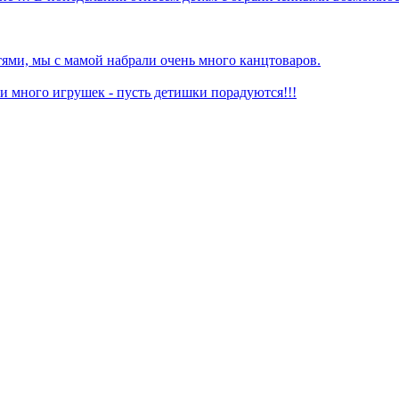
ями, мы с мамой набрали очень много канцтоваров.
 много игрушек - пусть детишки порадуются!!!