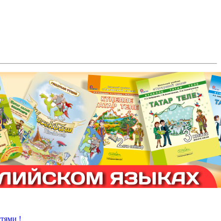
тями !