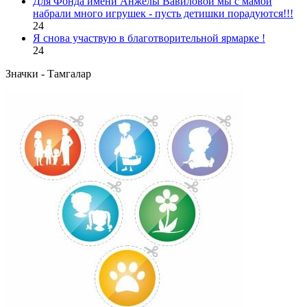
Для Фонда имени Анжелы Вавиловой мы с мамой
набрали много игрушек - пусть детишки порадуются!!!
24
Я снова участвую в благотворительной ярмарке !
24
Значки - Тамгалар