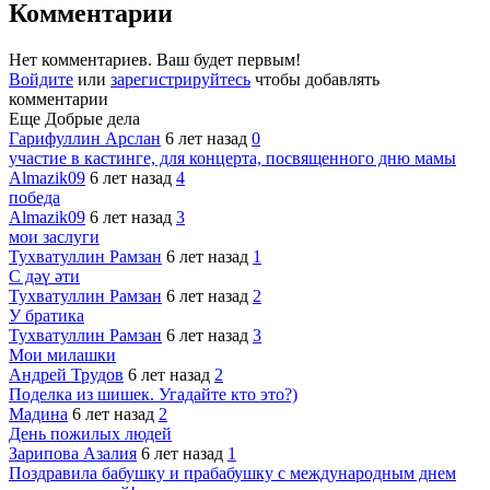
Комментарии
Нет комментариев. Ваш будет первым!
Войдите
или
зарегистрируйтесь
чтобы добавлять
комментарии
Еще Добрые дела
Гарифуллин Арслан
6 лет назад
0
участие в кастинге, для концерта, посвященного дню мамы
Almazik09
6 лет назад
4
победа
Almazik09
6 лет назад
3
мои заслуги
Тухватуллин Рамзан
6 лет назад
1
С дәү әти
Тухватуллин Рамзан
6 лет назад
2
У братика
Тухватуллин Рамзан
6 лет назад
3
Мои милашки
Андрей Трудов
6 лет назад
2
Поделка из шишек. Угадайте кто это?)
Мадина
6 лет назад
2
День пожилых людей
Зарипова Азалия
6 лет назад
1
Поздравила бабушку и прабабушку с международным днем