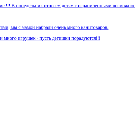
ие !!! В понедельник отнесем детям с ограниченными возможнос
ями, мы с мамой набрали очень много канцтоваров.
 много игрушек - пусть детишки порадуются!!!