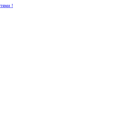
тями !