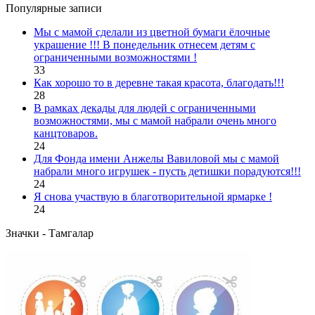
Популярные записи
Мы с мамой сделали из цветной бумаги ёлочные
украшение !!! В понедельник отнесем детям с
ограниченными возможностями !
33
Как хорошо то в деревне такая красота, благодать!!!
28
В рамках декады для людей с ограниченными
возможностями, мы с мамой набрали очень много
канцтоваров.
24
Для Фонда имени Анжелы Вавиловой мы с мамой
набрали много игрушек - пусть детишки порадуются!!!
24
Я снова участвую в благотворительной ярмарке !
24
Значки - Тамгалар