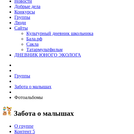
Новости
Добрые дела
Конкурсы
Группы
Люди
Сайты
Культурный дневник школьника
Бала.рф
Сакла
Татармультфильм
ДНЕВНИК ЮНОГО ЭКОЛОГА
Группы
Забота о малышах
Фотоальбомы
Забота о малышах
О группе
Контент
5