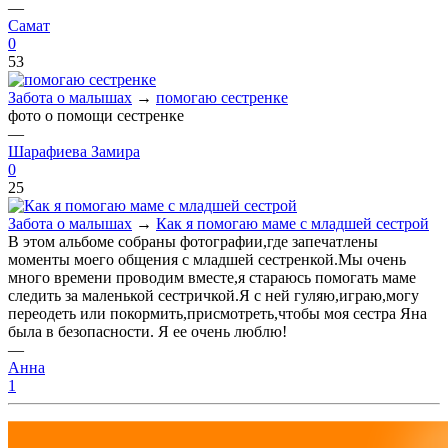
—
Самат
0
53
Забота о малышах
→
помогаю сестренке
фото о помощи сестренке
—
Шарафиева Замира
0
25
Забота о малышах
→
Как я помогаю маме с младшей сестрой
В этом альбоме собраны фотографии,где запечатлены
моменты моего общения с младшей сестренкой.Мы очень
много времени проводим вместе,я стараюсь помогать маме
следить за маленькой сестричкой.Я с ней гуляю,играю,могу
переодеть или покормить,присмотреть,чтобы моя сестра Яна
была в безопасности. Я ее очень люблю!
—
Анна
1