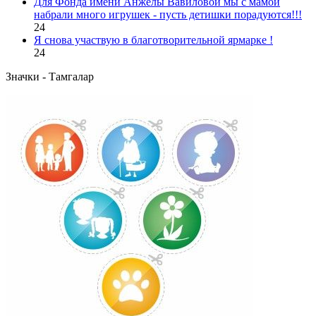
Для Фонда имени Анжелы Вавиловой мы с мамой
набрали много игрушек - пусть детишки порадуются!!!
24
Я снова участвую в благотворительной ярмарке !
24
Значки - Тамгалар