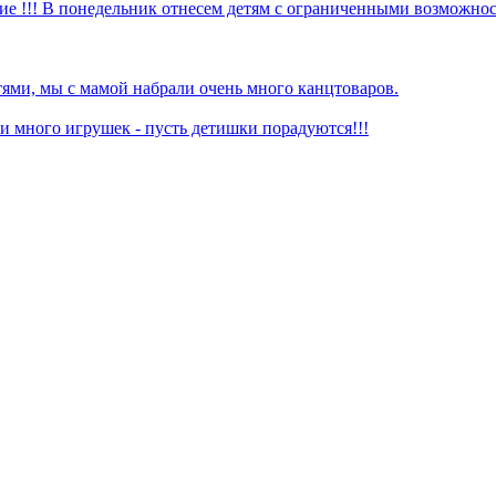
ие !!! В понедельник отнесем детям с ограниченными возможнос
ями, мы с мамой набрали очень много канцтоваров.
 много игрушек - пусть детишки порадуются!!!