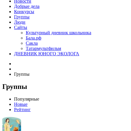
Новости
Добрые дела
Конкурсы
Группы
Люди
Сайты
Культурный дневник школьника
Бала.рф
Сакла
Татармультфильм
ДНЕВНИК ЮНОГО ЭКОЛОГА
Группы
Группы
Популярные
Новые
Рейтинг