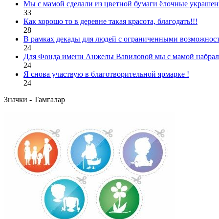
Мы с мамой сделали из цветной бумаги ёлочные украшен
33
Как хорошо то в деревне такая красота, благодать!!!
28
В рамках декады для людей с ограниченными возможност
24
Для Фонда имени Анжелы Вавиловой мы с мамой набрали
24
Я снова участвую в благотворительной ярмарке !
24
Значки - Тамгалар