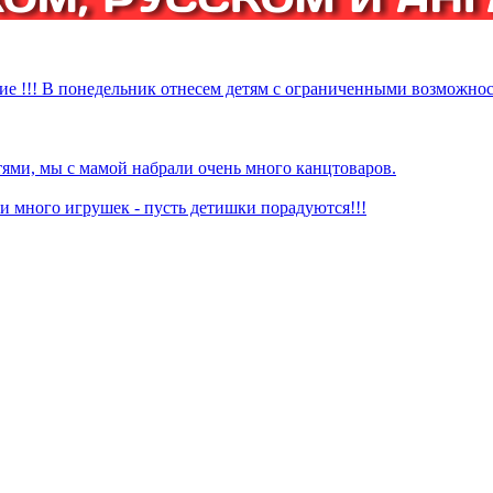
ие !!! В понедельник отнесем детям с ограниченными возможнос
ями, мы с мамой набрали очень много канцтоваров.
 много игрушек - пусть детишки порадуются!!!