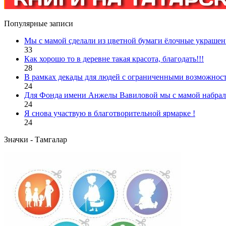
Популярные записи
Мы с мамой сделали из цветной бумаги ёлочные украшен
33
Как хорошо то в деревне такая красота, благодать!!!
28
В рамках декады для людей с ограниченными возможност
24
Для Фонда имени Анжелы Вавиловой мы с мамой набрали
24
Я снова участвую в благотворительной ярмарке !
24
Значки - Тамгалар