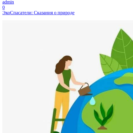
admin
0
ЭкоСпасатели: Сказания о природе